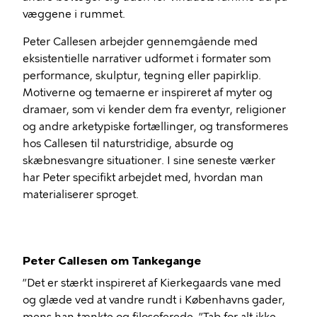
væggene i rummet.
Peter Callesen arbejder gennemgående med
eksistentielle narrativer udformet i formater som
performance, skulptur, tegning eller papirklip.
Motiverne og temaerne er inspireret af myter og
dramaer, som vi kender dem fra eventyr, religioner
og andre arketypiske fortællinger, og transformeres
hos Callesen til naturstridige, absurde og
skæbnesvangre situationer. I sine seneste værker
har Peter specifikt arbejdet med, hvordan man
materialiserer sproget.
Peter Callesen om Tankegange
”Det er stærkt inspireret af Kierkegaards vane med
og glæde ved at vandre rundt i Københavns gader,
mens han tænkte og filosoferede. ”Tab for alt ikke