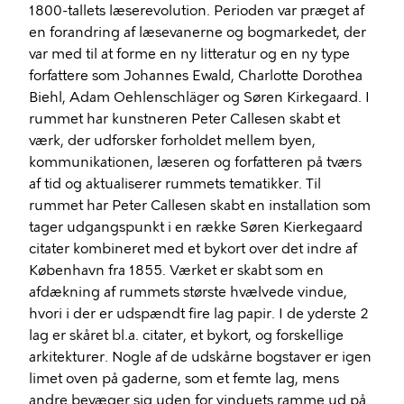
1800-tallets læserevolution. Perioden var præget af
en forandring af læsevanerne og bogmarkedet, der
var med til at forme en ny litteratur og en ny type
forfattere som Johannes Ewald, Charlotte Dorothea
Biehl, Adam Oehlenschläger og Søren Kirkegaard. I
rummet har kunstneren Peter Callesen skabt et
værk, der udforsker forholdet mellem byen,
kommunikationen, læseren og forfatteren på tværs
af tid og aktualiserer rummets tematikker. Til
rummet har Peter Callesen skabt en installation som
tager udgangspunkt i en række Søren Kierkegaard
citater kombineret med et bykort over det indre af
København fra 1855. Værket er skabt som en
afdækning af rummets største hvælvede vindue,
hvori i der er udspændt fire lag papir. I de yderste 2
lag er skåret bl.a. citater, et bykort, og forskellige
arkitekturer. Nogle af de udskårne bogstaver er igen
limet oven på gaderne, som et femte lag, mens
andre bevæger sig uden for vinduets ramme ud på