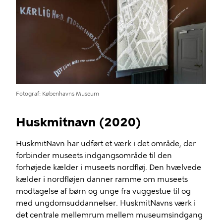
Fotograf
Københavns Museum
Huskmitnavn (2020)
HuskmitNavn har udført et værk i det område, der
forbinder museets indgangsområde til den
forhøjede kælder i museets nordfløj. Den hvælvede
kælder i nordfløjen danner ramme om museets
modtagelse af børn og unge fra vuggestue til og
med ungdomsuddannelser. HuskmitNavns værk i
det centrale mellemrum mellem museumsindgang