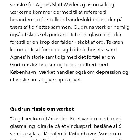
venstre for Agnes Slott-Møllers glasmosaik og
værkerne kommer dermed til at referere til
hinanden. To forskellige kvindeskildringer, der på
tværs af tid flettes sammen. Gudruns værk er nemlig
også et slags selvportræt. Det er et glasmaleri der
forestiller en krop der falder - skabt af ord. Teksten
kommer til at forholde sig både til husets- samt
Agnes’ historie samtidig med det fortæller om
Gudruns liv, følelser og forbundethed med
København. Værket handler også om depression og
et ønske om at give slip på livet.
Gudrun Hasle om værket
”Jeg flaer kun i kårder tid. Er et værk maled, med
glasmaling. dirakte på et vindusparti beståne at 6
venduesglas, i fårhalen til Københavns Muserum.