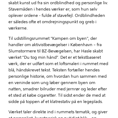
skabt kunst ud fra sin ordblindhed og personlige liv.
Stavemåden i hendes værker er, som hun selv
oplever ordene - fulde af stavefejl. Ordblindheden
er således ofte et omdrejningspunkt og greb i
værkerne.
Til udstillingsrummet "Kampen om byen", der
handler om aktivistbevægelser i København – fra
Slumstormere til BZ-Bevægelsen, har Hasle skabt
værket ”Du tog min hånd”. Det er et tekstbaseret
værk, der er udført som et loftsmaleri i rummet med
blå, håndskrevet tekst. Teksten fortæller hendes
personlige historie, om hvordan hun sammen med
en veninde som ung løber gennem byen om
natten, smadrer bilruder med jernrør og leder efter
et sted at købe cigaretter. Til sidst ender de med at
sidde på toppen af et klatrestativ på en legeplads.
Værket taler direkte ind i rummets tematik, og giver