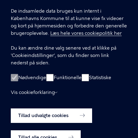
De indsamlede data bruges kun internt i
KONTAKT
Københavns Kommune til at kunne vise fx videoer
og kort på hjemmesiden og forbedre den generelle
Stormgade 18, 1555 København V
brugeroplevelse.
Læs hele vores cookiepolitik her
museum@kff.kk.dk
Du kan ændre dine valg senere ved at klikke på
+45 21 76 43 66
'Cookieindstillinger', som du finder som link
nederst på siden.
CVR nr.: 64 94 22 12 - EAN: 5798009780324
Nødvendige
Funktionelle
Statistiske
LINKS
Vis cookieforklaring
Tilgængelighedserklæring
Tillad udvalgte cookies
Cookiepolitik
Cookieindstillinger
Tillad alle cookies