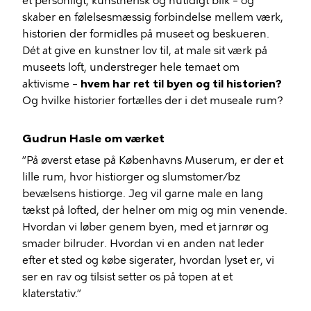
et personligt, kunstnerisk og nutidigt blik – og
skaber en følelsesmæssig forbindelse mellem værk,
historien der formidles på museet og beskueren.
Dét at give en kunstner lov til, at male sit værk på
museets loft, understreger hele temaet om
aktivisme –
hvem har ret til byen og til historien?
Og hvilke historier fortælles der i det museale rum?
Gudrun Hasle om værket
”På øverst etase på Københavns Muserum, er der et
lille rum, hvor histiorger og slumstomer/bz
bevælsens histiorge. Jeg vil garne male en lang
tækst på lofted, der helner om mig og min venende.
Hvordan vi løber genem byen, med et jarnrør og
smader bilruder. Hvordan vi en anden nat leder
efter et sted og købe sigerater, hvordan lyset er, vi
ser en rav og tilsist setter os på topen at et
klaterstativ.”