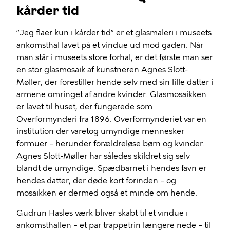
kårder tid
”Jeg flaer kun i kårder tid” er et glasmaleri i museets
ankomsthal lavet på et vindue ud mod gaden. Når
man står i museets store forhal, er det første man ser
en stor glasmosaik af kunstneren Agnes Slott-
Møller, der forestiller hende selv med sin lille datter i
armene omringet af andre kvinder. Glasmosaikken
er lavet til huset, der fungerede som
Overformynderi fra 1896. Overformynderiet var en
institution der varetog umyndige mennesker
formuer – herunder forældreløse børn og kvinder.
Agnes Slott-Møller har således skildret sig selv
blandt de umyndige. Spædbarnet i hendes favn er
hendes datter, der døde kort forinden – og
mosaikken er dermed også et minde om hende.
Gudrun Hasles værk bliver skabt til et vindue i
ankomsthallen – et par trappetrin længere nede – til