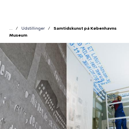
Gå
til
hovedindhold
Udstillinger
Samtidskunst på Københavns
Brødkrumme
Museum
Billede