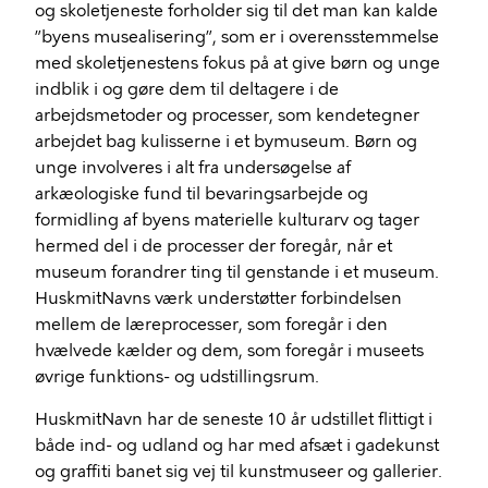
og skoletjeneste forholder sig til det man kan kalde
”byens musealisering”, som er i overensstemmelse
med skoletjenestens fokus på at give børn og unge
indblik i og gøre dem til deltagere i de
arbejdsmetoder og processer, som kendetegner
arbejdet bag kulisserne i et bymuseum. Børn og
unge involveres i alt fra undersøgelse af
arkæologiske fund til bevaringsarbejde og
formidling af byens materielle kulturarv og tager
hermed del i de processer der foregår, når et
museum forandrer ting til genstande i et museum.
HuskmitNavns værk understøtter forbindelsen
mellem de læreprocesser, som foregår i den
hvælvede kælder og dem, som foregår i museets
øvrige funktions- og udstillingsrum.
HuskmitNavn har de seneste 10 år udstillet flittigt i
både ind- og udland og har med afsæt i gadekunst
og graffiti banet sig vej til kunstmuseer og gallerier.