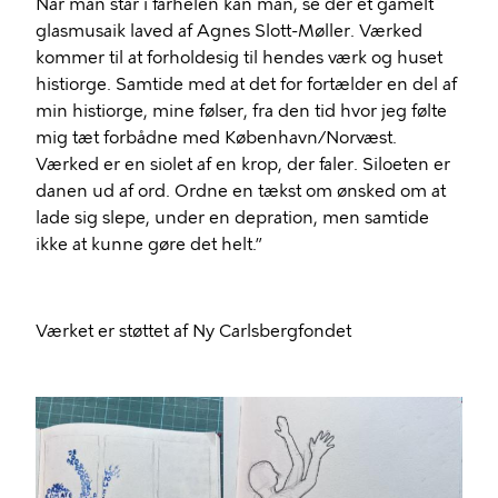
Når man står i fårhelen kan man, se der et gamelt
glasmusaik laved af Agnes Slott-Møller. Værked
kommer til at forholdesig til hendes værk og huset
histiorge. Samtide med at det for fortælder en del af
min histiorge, mine følser, fra den tid hvor jeg følte
mig tæt forbådne med København/Norvæst.
Værked er en siolet af en krop, der faler. Siloeten er
danen ud af ord. Ordne en tækst om ønsked om at
lade sig slepe, under en depration, men samtide
ikke at kunne gøre det helt.”
Værket er støttet af Ny Carlsbergfondet
Billede