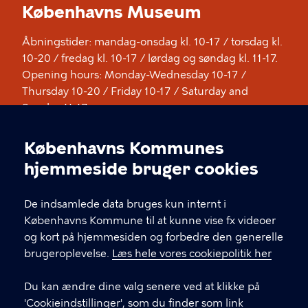
Københavns Museum
Åbningstider: mandag-onsdag kl. 10-17 / torsdag kl.
10-20 / fredag kl. 10-17 / lørdag og søndag kl. 11-17.
Opening hours: Monday-Wednesday 10-17 /
Thursday 10-20 / Friday 10-17 / Saturday and
Sunday 11-17
Københavns Kommunes
KONTAKT
Cookieindstillinger
hjemmeside bruger cookies
Stormgade 18, 1555 København V
De indsamlede data bruges kun internt i
museum@kff.kk.dk
Københavns Kommune til at kunne vise fx videoer
og kort på hjemmesiden og forbedre den generelle
+45 21 76 43 66
brugeroplevelse.
Læs hele vores cookiepolitik her
CVR nr.: 64 94 22 12 - EAN: 5798009780324
Du kan ændre dine valg senere ved at klikke på
'Cookieindstillinger', som du finder som link