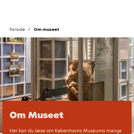
Gå
til
hovedindhold
Forside
Om museet
Brødkrumme
Om
museet
Om Museet
Her kan du læse om Københavns Museums mange