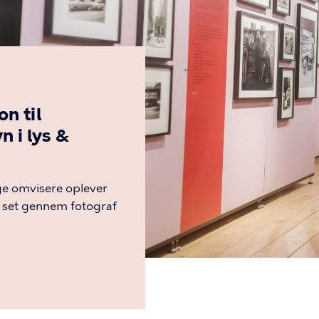
on til
n i lys &
e omvisere oplever
 set gennem fotograf