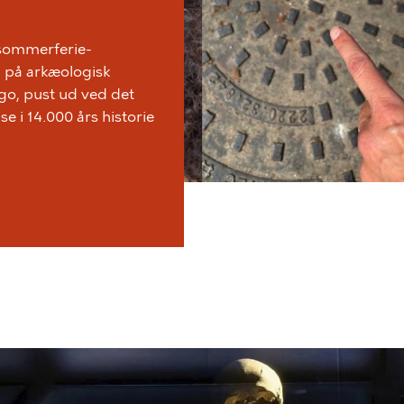
 sommerferie-
m på arkæologisk
go, pust ud ved det
e i 14.000 års historie
lede