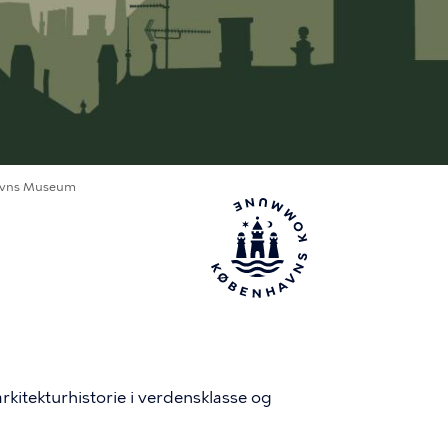
vns Museum
itekturhistorie i verdensklasse og