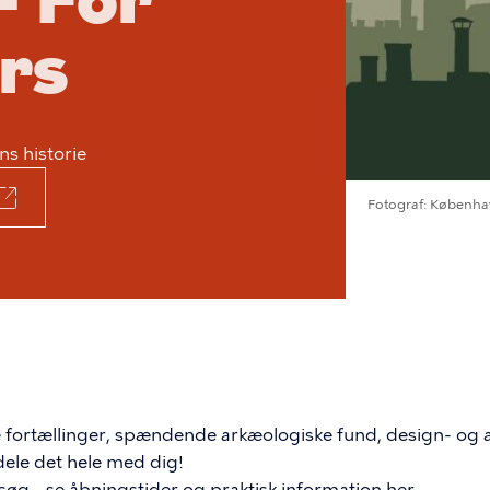
 For
rs
s historie
Fotograf
Københa
ortællinger, spændende arkæologiske fund, design- og ark
dele det hele med dig!
søg - se åbningstider og praktisk information
her