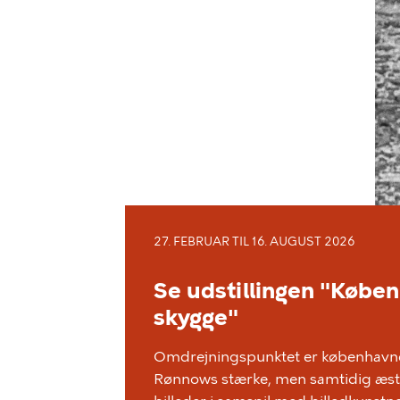
27. FEBRUAR TIL 16. AUGUST 2026
Se udstillingen "Køben
skygge"
Omdrejningspunktet er københavne
Rønnows stærke, men samtidig æste