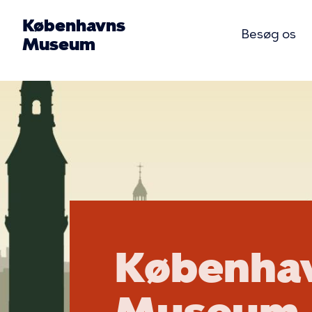
Gå
Københavns
til
Besøg os
Museum
hovedindhold
Primær
Billede
navigat
Københav
Museum
Københa