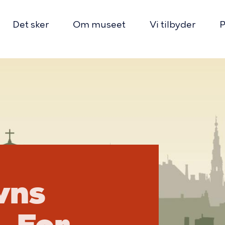
Det sker
Om museet
Vi tilbyder
P
ion
ns
vns