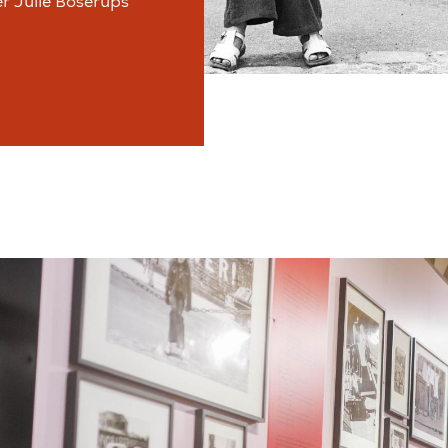
er Julie Boserups
lede