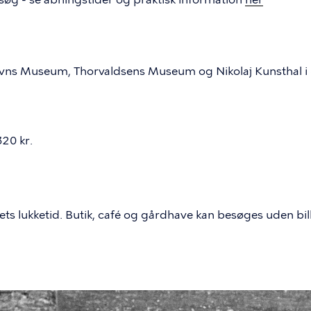
avns Museum, Thorvaldsens Museum og Nikolaj Kunsthal i 
320 kr.
eets lukketid. Butik, café og gårdhave kan besøges uden bill
lede