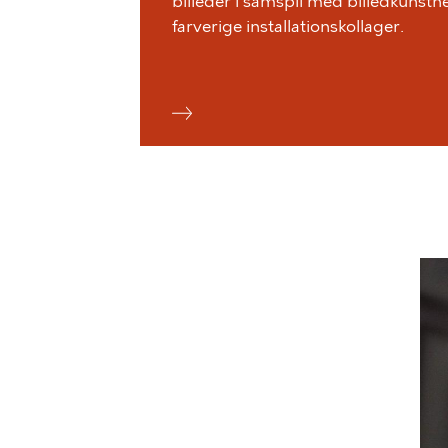
billeder i samspil med billedkunstn
farverige installationskollager.
Bil