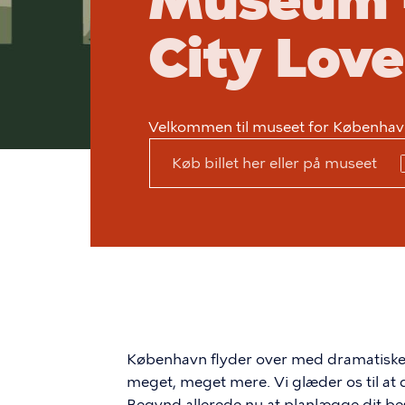
Museum -
City Love
Velkommen til museet for København
Køb billet her eller på museet
København flyder over med dramatiske f
meget, meget mere. Vi glæder os til at 
Begynd allerede nu at planlægge dit be