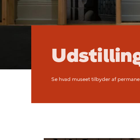
Udstillin
Se hvad museet tilbyder af permanen