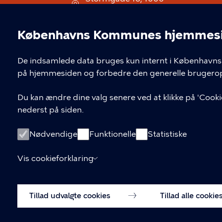
København V
museum@kff.kk.dk
Københavns Kommunes hjemmesid
Cookieindstil
+45 21 76 43 66
De indsamlede data bruges kun internt i Københavns 
CVR nr.: 64 94 22 12 - EAN:
på hjemmesiden og forbedre den generelle brugerop
5798009780324
Du kan ændre dine valg senere ved at klikke på 'Cookie
nederst på siden.
Nødvendige
Funktionelle
Statistiske
Vis cookieforklaring
Tillad udvalgte cookies
Tillad alle cookie