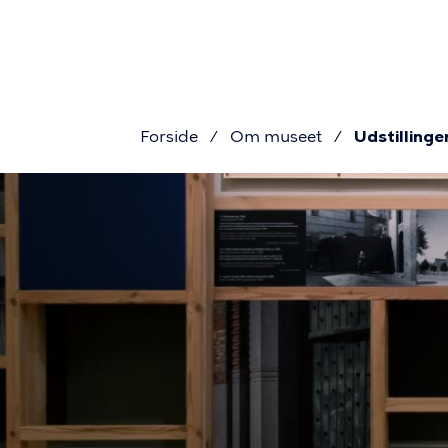
Primær
Gå
til
navigat
hovedindhold
Forside
Om museet
Udstillinge
Brødkru
Udstilling