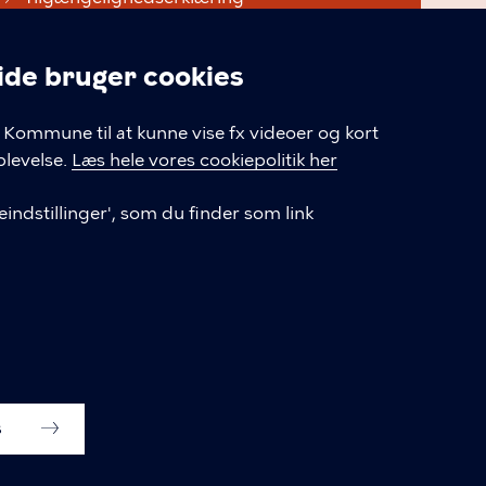
Cookiepolitik
e bruger cookies
Cookieindstillinger
linger
Kommune til at kunne vise fx videoer og kort
levelse.
Læs hele vores cookiepolitik her
indstillinger', som du finder som link
s