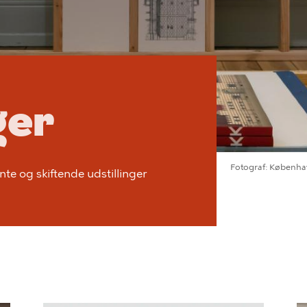
ger
Fotograf
Københa
te og skiftende udstillinger