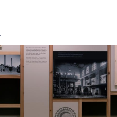
ion
r
mme
er