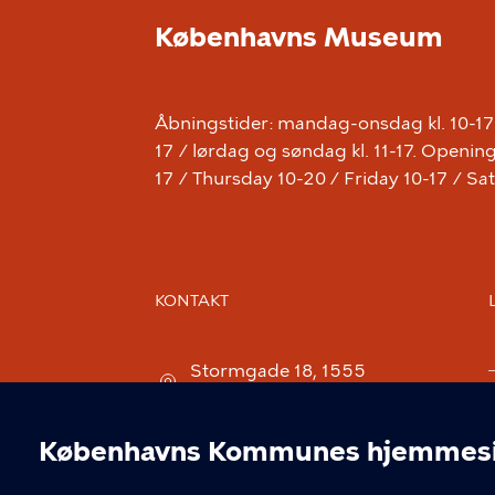
Københavns Museum
Åbningstider: mandag-onsdag kl. 10-17 /
17 / lørdag og søndag kl. 11-17. Open
17 / Thursday 10-20 / Friday 10-17 / S
KONTAKT
Stormgade 18, 1555
København V
museum@kff.kk.dk
Københavns Kommunes hjemmesid
+45 21 76 43 66