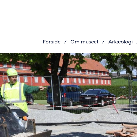
Primær
Gå
til
navigat
hovedindhold
Forside
Om museet
Arkæologi
Brødkru
Billede