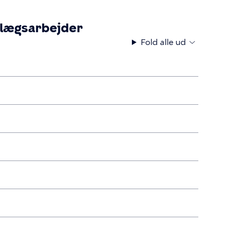
nlægsarbejder
Fold alle ud