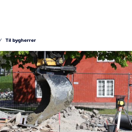
ion
Til bygherrer
mme