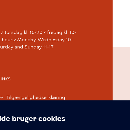
 torsdag kl. 10-20 / fredag kl. 10-
ing hours: Monday-Wednesday 10-
aturday and Sunday 11-17
LINKS
Tilgængelighedserklæring
Cookiepolitik
e bruger cookies
Cookieindstillinger