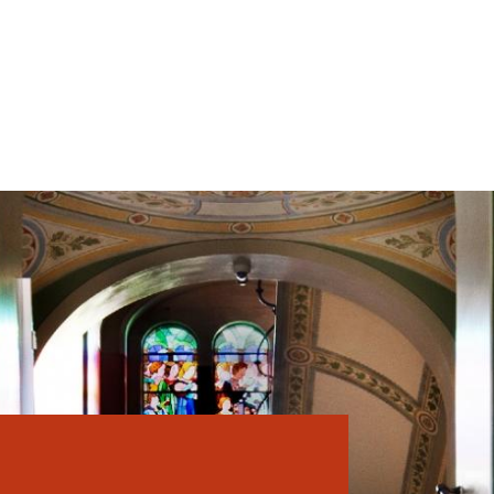
ion
mme
e