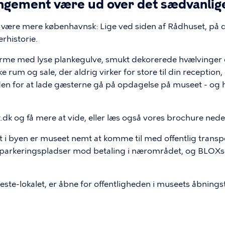
ngement være ud over det sædvanlig
kan være mere københavnsk: Lige ved siden af Rådhuset, 
rhistorie.
rme med lyse plankegulve, smukt dekorerede hvælvinger 
rum og sale, der aldrig virker for store til din reception, 
n for at lade gæsterne gå på opdagelse på museet - og h
.dk og få mere at vide, eller læs også vores brochure nede
dt i byen er museet nemt at komme til med offentlig tra
parkeringspladser mod betaling i nærområdet, og BLOXs p
este-lokalet, er åbne for offentligheden i museets åbnings