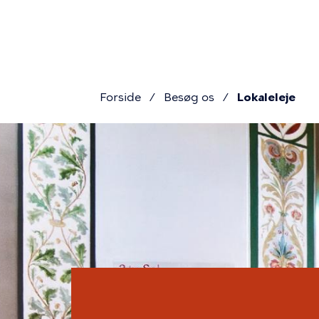
Primær
Gå
til
navigat
hovedindhold
Forside
Besøg os
Lokaleleje
Brødkru
Billede
Lokalelej