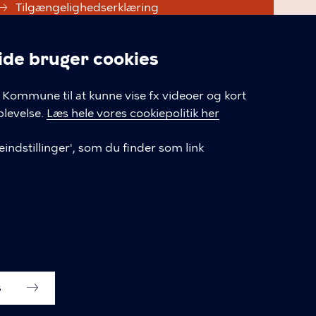
Tilgængelighedserklæring
Cookiepolitik
e bruger cookies
Cookieindstillinger
linger
Kommune til at kunne vise fx videoer og kort
levelse.
Læs hele vores cookiepolitik her
indstillinger', som du finder som link
s