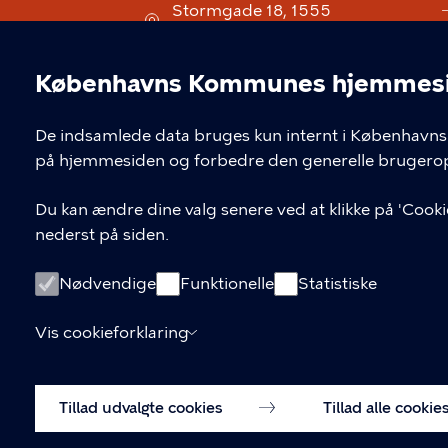
Stormgade 18, 1555
København V
museum@kff.kk.dk
Københavns Kommunes hjemmesid
Cookieindstil
+45 21 76 43 66
De indsamlede data bruges kun internt i Københavns 
CVR nr.: 64 94 22 12 - EAN:
på hjemmesiden og forbedre den generelle brugerop
5798009780324
Du kan ændre dine valg senere ved at klikke på 'Cookie
nederst på siden.
Nødvendige
Funktionelle
Statistiske
Vis cookieforklaring
Tillad udvalgte cookies
Tillad alle cookie