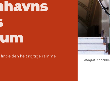
nhavns
s
rum
 finde den helt rigtige ramme
Fotograf
Københa