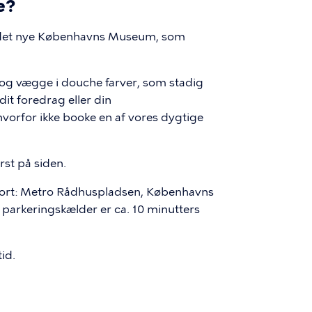
e?
på det nye Københavns Museum, som
og vægge i douche farver, som stadig
dit foredrag eller din
vorfor ikke booke en af vores dygtige
rst på siden.
nsport: Metro Rådhuspladsen, Københavns
arkeringskælder er ca. 10 minutters
tid.