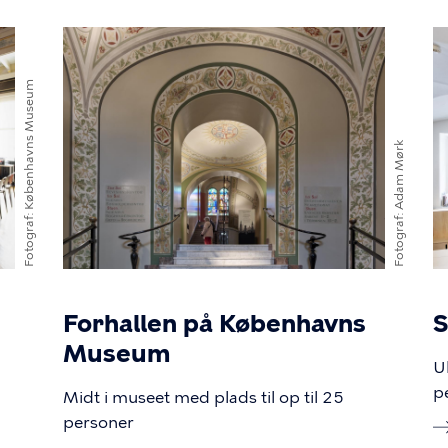
Billede
B
Københavns Museum
Adam Mørk
Fotograf
Fotograf
Forhallen på Københavns
S
Museum
U
p
l
Midt i museet med plads til op til 25
personer