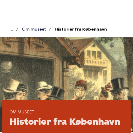
Gå
til
hovedindhold
Om museet
Historier fra København
Brødkrumme
Historier
fra
København
OM MUSEET
Historier fra København