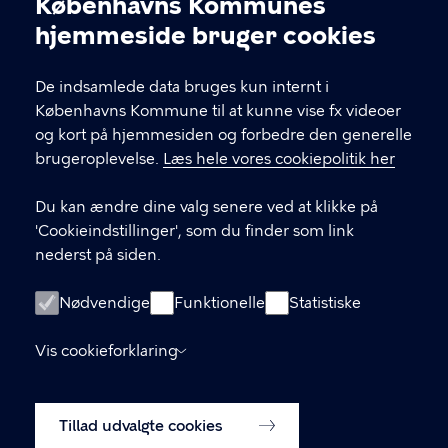
Københavns Kommunes
Thursday 10-20 / Friday 10-17 / Saturday and
Cookieindstillinger
hjemmeside bruger cookies
Sunday 11-17
De indsamlede data bruges kun internt i
KONTAKT
Københavns Kommune til at kunne vise fx videoer
og kort på hjemmesiden og forbedre den generelle
Stormgade 18, 1555 København V
brugeroplevelse.
Læs hele vores cookiepolitik her
museum@kff.kk.dk
Du kan ændre dine valg senere ved at klikke på
+45 21 76 43 66
'Cookieindstillinger', som du finder som link
nederst på siden.
CVR nr.: 64 94 22 12 - EAN: 5798009780324
Nødvendige
Funktionelle
Statistiske
LINKS
Vis cookieforklaring
Tilgængelighedserklæring
Tillad udvalgte cookies
Cookiepolitik