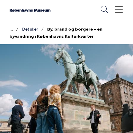
Gå
til
Københavns Museum
hovedindhold
Det sker
By, brand og borgere – en
Brødkrumme
byvandring i Københavns Kulturkvarter
Billede