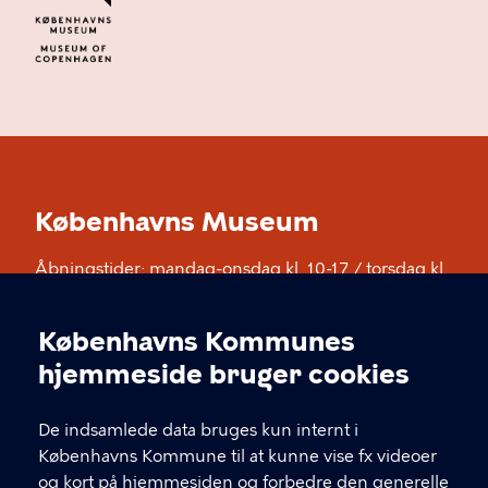
Københavns Museum
Åbningstider: mandag-onsdag kl. 10-17 / torsdag kl.
10-20 / fredag kl. 10-17 / lørdag og søndag kl. 11-17.
Opening hours: Monday-Wednesday 10-17 /
Københavns Kommunes
Thursday 10-20 / Friday 10-17 / Saturday and
Cookieindstillinger
hjemmeside bruger cookies
Sunday 11-17
De indsamlede data bruges kun internt i
KONTAKT
Københavns Kommune til at kunne vise fx videoer
og kort på hjemmesiden og forbedre den generelle