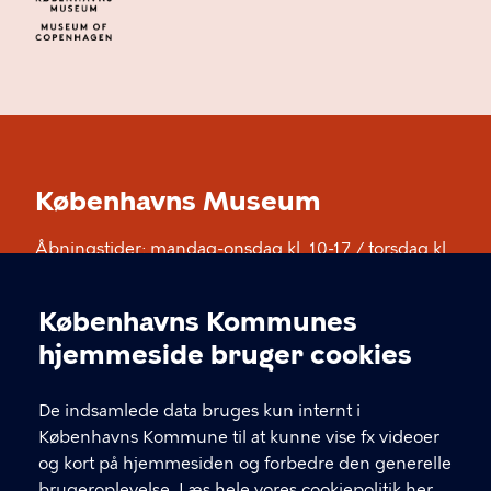
Københavns Museum
Åbningstider: mandag-onsdag kl. 10-17 / torsdag kl.
10-20 / fredag kl. 10-17 / lørdag og søndag kl. 11-17.
Opening hours: Monday-Wednesday 10-17 /
Københavns Kommunes
Thursday 10-20 / Friday 10-17 / Saturday and
Cookieindstillinger
hjemmeside bruger cookies
Sunday 11-17
De indsamlede data bruges kun internt i
KONTAKT
Københavns Kommune til at kunne vise fx videoer
og kort på hjemmesiden og forbedre den generelle
Stormgade 18, 1555 København V
brugeroplevelse.
Læs hele vores cookiepolitik her