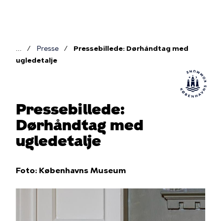
Gå
til
hovedindhold
Presse
Pressebillede: Dørhåndtag med
Brødkrumme
ugledetalje
Pressebillede:
Dørhåndtag med
ugledetalje
Foto: Københavns Museum