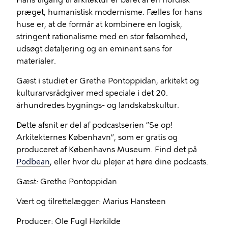
Hans tilgang til arkitektur er båret af en nordisk
præget, humanistisk modernisme. Fælles for hans
huse er, at de formår at kombinere en logisk,
stringent rationalisme med en stor følsomhed,
udsøgt detaljering og en eminent sans for
materialer.
Gæst i studiet er Grethe Pontoppidan, arkitekt og
kulturarvsrådgiver med speciale i det 20.
århundredes bygnings- og landskabskultur.
Dette afsnit er del af podcastserien ”Se op!
Arkitekternes København”, som er gratis og
produceret af Københavns Museum. Find det på
Podbean
, eller hvor du plejer at høre dine podcasts.
Gæst: Grethe Pontoppidan
Vært og tilrettelægger: Marius Hansteen
Producer: Ole Fugl Hørkilde