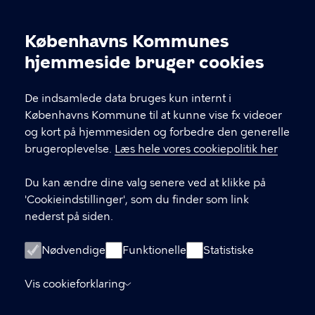
10-20 / fredag kl. 10-17 / lørdag og søndag kl. 11-17.
Opening hours: Monday-Wednesday 10-17 /
Københavns Kommunes
Thursday 10-20 / Friday 10-17 / Saturday and
Cookieindstillinger
hjemmeside bruger cookies
Sunday 11-17
De indsamlede data bruges kun internt i
KONTAKT
Københavns Kommune til at kunne vise fx videoer
og kort på hjemmesiden og forbedre den generelle
Stormgade 18, 1555 København V
brugeroplevelse.
Læs hele vores cookiepolitik her
museum@kff.kk.dk
Du kan ændre dine valg senere ved at klikke på
+45 21 76 43 66
'Cookieindstillinger', som du finder som link
nederst på siden.
CVR nr.: 64 94 22 12 - EAN: 5798009780324
Nødvendige
Funktionelle
Statistiske
LINKS
Vis cookieforklaring
Tilgængelighedserklæring