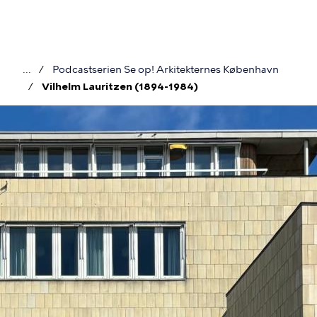
Gå
til
hovedindhold
Podcastserien Se op! Arkitekternes København
Brødkrumme
Vilhelm Lauritzen (1894-1984)
Billede