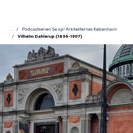
Gå
til
hovedindhold
Podcastserien Se op! Arkitekternes København
Brødkrumme
Vilhelm Dahlerup (1836-1907)