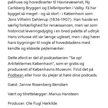
pakhuse og hovedkvarter til Havnevæsenet, Ny
Carlsberg Bryggeri og Elefantporten i Valby. Få har
bygget så meget - og så stort - i København som
Jens Vilhelm Dahlerup (1836-1907). Han havde en
særlig forkærlighed for renæssancen, men var som
historicist leveringsdygtig i en bred palette af udtryk.
Hans virtuose stil var længe ugleset, men i dag hører
hans bygninger til nogle af hovedstadens mest
kendte og elskede pejlemærker.
Dette afsnit er del af podcastserien ”Se op!
Arkitekternes København”, som er gratis og
produceret af Københavns Museum. Find det på
Podbean
eller hvor du plejer at høre dine podcasts.
Gæst: Jannie Rosenberg Bendsen
Vært og tilrettelægger: Marius Hansteen
Producer: Ole Fugl Hørkilde