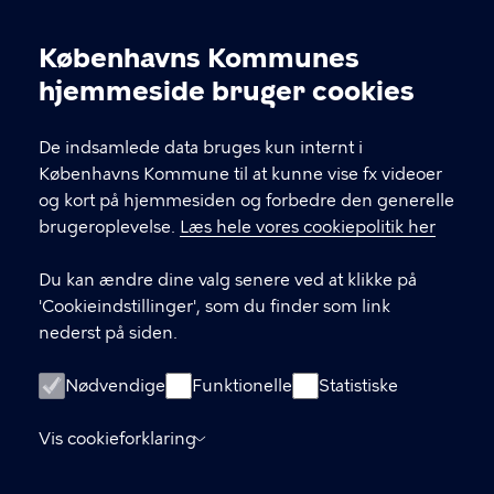
10-20 / fredag kl. 10-17 / lørdag og søndag kl. 11-17.
Opening hours: Monday-Wednesday 10-17 /
Københavns Kommunes
Thursday 10-20 / Friday 10-17 / Saturday and
Cookieindstillinger
hjemmeside bruger cookies
Sunday 11-17
De indsamlede data bruges kun internt i
KONTAKT
Københavns Kommune til at kunne vise fx videoer
og kort på hjemmesiden og forbedre den generelle
Stormgade 18, 1555 København V
brugeroplevelse.
Læs hele vores cookiepolitik her
museum@kff.kk.dk
Du kan ændre dine valg senere ved at klikke på
+45 21 76 43 66
'Cookieindstillinger', som du finder som link
nederst på siden.
CVR nr.: 64 94 22 12 - EAN: 5798009780324
Nødvendige
Funktionelle
Statistiske
LINKS
Vis cookieforklaring
Tilgængelighedserklæring