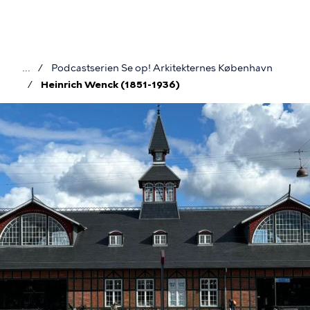
Gå
til
hovedindhold
Podcastserien Se op! Arkitekternes København
Brødkrumme
Heinrich Wenck (1851-1936)
Billede