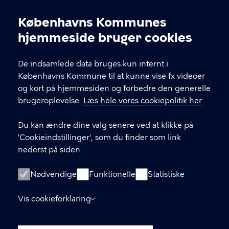
10-20 / fredag kl. 10-17 / lørdag og søndag kl. 11-17.
Opening hours: Monday-Wednesday 10-17 /
Københavns Kommunes
Thursday 10-20 / Friday 10-17 / Saturday and
Cookieindstillinger
hjemmeside bruger cookies
Sunday 11-17
De indsamlede data bruges kun internt i
KONTAKT
Københavns Kommune til at kunne vise fx videoer
og kort på hjemmesiden og forbedre den generelle
Stormgade 18, 1555 København V
brugeroplevelse.
Læs hele vores cookiepolitik her
museum@kff.kk.dk
Du kan ændre dine valg senere ved at klikke på
+45 21 76 43 66
'Cookieindstillinger', som du finder som link
nederst på siden.
CVR nr.: 64 94 22 12 - EAN: 5798009780324
Nødvendige
Funktionelle
Statistiske
LINKS
Vis cookieforklaring
Tilgængelighedserklæring