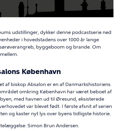
s udstillinger, dykker denne podcastserie ned
ivenheder i hovedstadens over 1000 år lange
og sørøverangreb, byggeboom og brande. Om
imellem.
salons København
et af biskop Absalon er en af Danmarkshistoriens
 området omkring København har været beboet af
 byen, med havnen ud til Øresund, eksisterede
hovedet var blevet født. I første afsnit af serien
n og kaster nyt lys over byens tidligste historie.
ettelæggelse: Simon Brun Andersen.