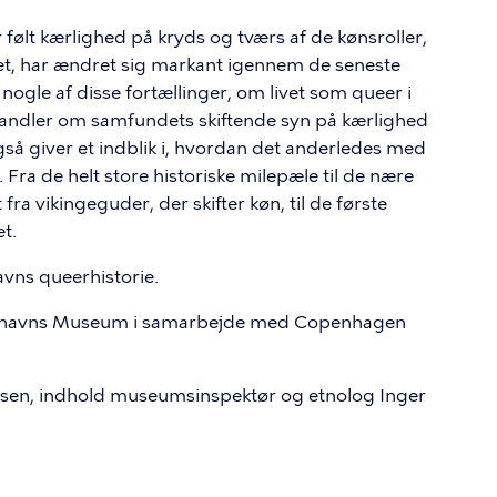
følt kærlighed på kryds og tværs af de kønsroller,
et, har ændret sig markant igennem de seneste
 nogle af disse fortællinger, om livet som queer i
handler om samfundets skiftende syn på kærlighed
å giver et indblik i, hvordan det anderledes med
 Fra de helt store historiske milepæle til de nære
 fra vikingeguder, der skifter køn, til de første
et.
vns queerhistorie.
enhavns Museum i samarbejde med Copenhagen
sen, indhold museumsinspektør og etnolog Inger