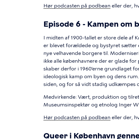
Hør podcasten på podbean
eller der, h
Episode 6 - Kampen om 
I midten af 1900-tallet er store dele af 
er blevet forældede og bystyret sætter 
nye velhavende borgere til. Moderniser
ikke alle københavnere der er glade f
skaber derfor i 1960’erne grundlaget fo
ideologisk kamp om byen og dens rum. 
siden, og for så vidt stadig udkæmpes 
Medvirkende: Vært, produktion og tilr
Museumsinspektør og etnolog Inger Wi
Hør podcasten på podbean
eller der, h
Queer i København genn