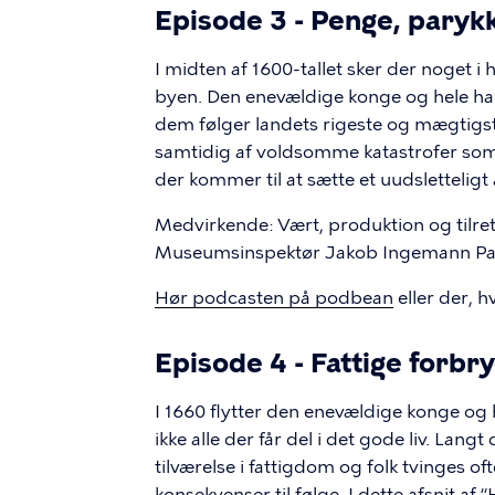
Episode 3 - Penge, paryk
I midten af 1600-tallet sker der noget i
byen. Den enevældige konge og hele ha
dem følger landets rigeste og mægtig
samtidig af voldsomme katastrofer so
der kommer til at sætte et uudsletteligt
Medvirkende: Vært, produktion og tilr
Museumsinspektør Jakob Ingemann Par
Hør podcasten på podbean
eller der, h
Episode 4 - Fattige forbr
I 1660 flytter den enevældige konge og
ikke alle der får del i det gode liv. La
tilværelse i fattigdom og folk tvinges o
konsekvenser til følge. I dette afsnit a