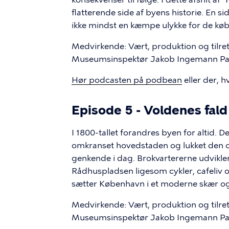
flatterende side af byens historie. En si
ikke mindst en kæmpe ulykke for de køb
Medvirkende: Vært, produktion og tilr
Museumsinspektør Jakob Ingemann Par
Hør podcasten på podbean
eller der, h
Episode 5 - Voldenes fald
I 1800-tallet forandres byen for altid. 
omkranset hovedstaden og lukket den om
genkende i dag. Brokvartererne udvikler
Rådhuspladsen ligesom cykler, cafeliv og
sætter København i et moderne skær 
Medvirkende: Vært, produktion og tilr
Museumsinspektør Jakob Ingemann Par