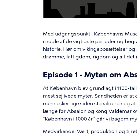
Med udgangspunkt i Københavns Museum
i nogle af de vigtigste perioder og beg
historie. Hør om vikingebosættelser 
drømme, fattigdom, rigdom og alt det 
Episode 1 - Myten om Ab
At København blev grundlagt i 1100-tall
mest sejlivede myter. Sandheden er at
mennesker lige siden stenalderen og at
længe før Absalon og kong Valdemar over
“København i 1000 år” går vi bagom myte
Medvirkende: Vært, produktion og tilr