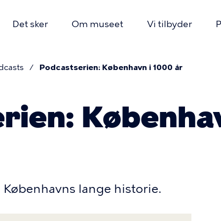
Det sker
Om museet
Vi tilbyder
P
dcasts
Podcastserien: København i 1000 år
ion
mme
rien: Københav
Københavns lange historie.