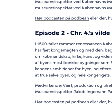
Museumsinspektør ved Københavns Mu
museumsinspektør ved Københavns Mus
Hør podcasten på podbean
eller der, h
Episode 2 - Chr. 4.’s vil
I 1500-tallet rammer renæssancen Køben
har fået kongemagten og med den, begy
om købmandskab, kirke, kunst og videns
af byens mest ikoniske bygninger som 
kongens ambitioner for byen, og efter
at true selve byen, og hele kongerigets,
Medvirkende: Vært, produktion og tilr
Museumsinspektør Jakob Ingemann Par
Hør podcasten på podbean
eller der, h