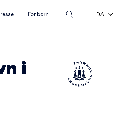
resse
For børn
n i