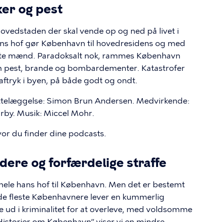
ker og pest
 hovedstaden der skal vende op og ned på livet i
ns hof gør København til hovedresidens og med
ste mænd. Paradoksalt nok, rammes København
m pest, brande og bombardementer. Katastrofer
 aftryk i byen, på både godt og ondt.
ettelæggelse: Simon Brun Andersen. Medvirkende:
by. Musik: Miccel Mohr.
vor du finder dine podcasts.
ydere og forfærdelige straffe
 hele hans hof til København. Men det er bestemt
ngt de fleste Københavnere lever en kummerlig
fte ud i kriminalitet for at overleve, med voldsomme
f “Historier om København” viser vi en mindre