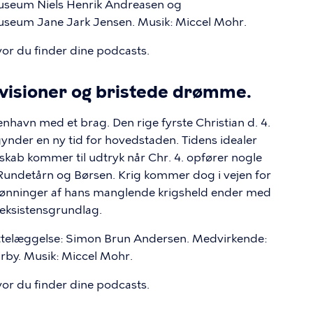
seum Niels Henrik Andreasen og
eum Jane Jark Jensen. Musik: Miccel Mohr.
vor du finder dine podcasts.
de visioner og bristede drømme.
havn med et brag. Den rige fyrste Christian d. 4.
nder en ny tid for hovedstaden. Tidens idealer
kab kommer til udtryk når Chr. 4. opfører nogle
Rundetårn og Børsen. Krig kommer dog i vejen for
dønninger af hans manglende krigsheld ender med
 eksistensgrundlag.
ettelæggelse: Simon Brun Andersen. Medvirkende:
by. Musik: Miccel Mohr.
vor du finder dine podcasts.