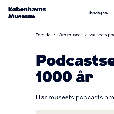
Gå
Københavns
til
Besøg os
Museum
hovedindhold
Primær
Forside
Om museet
Museets po
navigat
Brødkru
Podcastse
1000 år
Hør museets podcasts om 