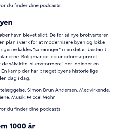
vor du finder dine podcasts.
byen
København blevet slidt. De før så nye brokvarterer
en plan i værk for at modernisere byen og lokke
ingerne kaldes “saneringer” men det er bestemt
or planerne. Boligmangel og ungdomsoprøret
r de såkaldte “slumstormere” der indleder en
En kamp der har præget byens historie lige
den dag i dag.
ettelæggelse: Simon Brun Andersen. Medvirkende:
ene. Musik: Miccel Mohr
vor du finder dine podcasts.
em 1000 år