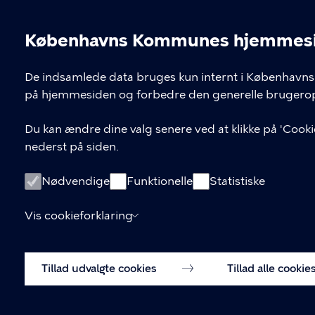
København V
museum@kff.kk.dk
Københavns Kommunes hjemmesid
Cookieindstil
+45 21 76 43 66
De indsamlede data bruges kun internt i Københavns 
CVR nr.: 64 94 22 12 - EAN:
på hjemmesiden og forbedre den generelle brugerop
5798009780324
Du kan ændre dine valg senere ved at klikke på 'Cookie
nederst på siden.
Nødvendige
Funktionelle
Statistiske
Vis cookieforklaring
Tillad udvalgte cookies
Tillad alle cookie