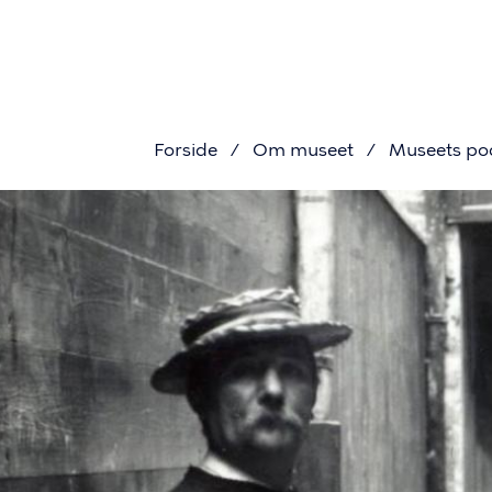
Primær
Gå
til
navigat
hovedindhold
Forside
Om museet
Museets po
Brødkru
Billede