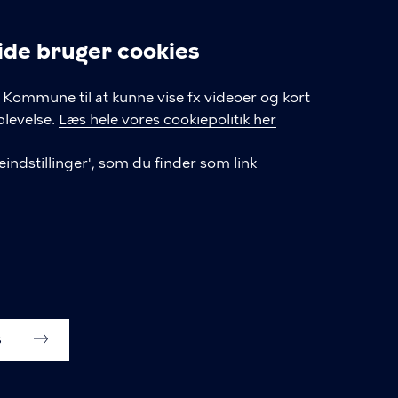
Cookiepolitik
e bruger cookies
Cookieindstillinger
linger
Kommune til at kunne vise fx videoer og kort
levelse.
Læs hele vores cookiepolitik her
indstillinger', som du finder som link
s