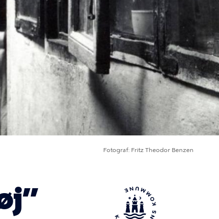
Fotograf
Fritz Theodor Benzen
øj”