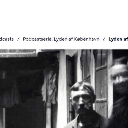
ion
dcasts
Podcastserie: Lyden af København
Lyden a
mme