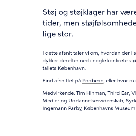
Støj og støjklager har været
tider, men støjfølsomheden
lige stor.
I dette afsnit taler vi om, hvordan der i
dykker derefter ned i nogle konkrete st
tallets København.
Find afsnittet på
Podbean
, eller hvor du
Medvirkende: Tim Hinman, Third Ear; Vit
Medier og Uddannelsesvidenskab, Sydda
Ingemann Parby, Københavns Museum