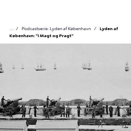
Gå
til
hovedindhold
Podcastserie: Lyden af København
Lyden af
Brødkrumme
København: "I Magt og Pragt"
Billede