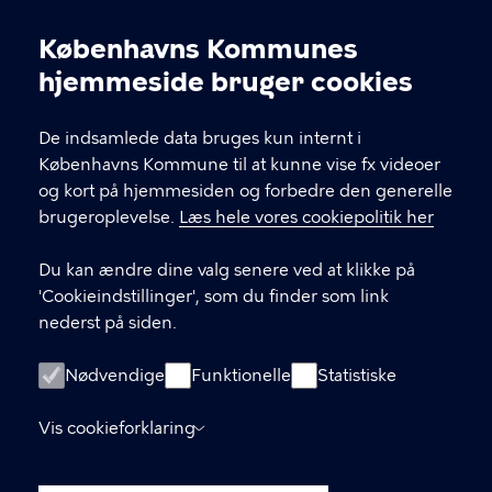
10-20 / fredag kl. 10-17 / lørdag og søndag kl. 11-17.
Opening hours: Monday-Wednesday 10-17 /
Københavns Kommunes
Thursday 10-20 / Friday 10-17 / Saturday and
Cookieindstillinger
hjemmeside bruger cookies
Sunday 11-17
De indsamlede data bruges kun internt i
KONTAKT
Københavns Kommune til at kunne vise fx videoer
og kort på hjemmesiden og forbedre den generelle
Stormgade 18, 1555 København V
brugeroplevelse.
Læs hele vores cookiepolitik her
museum@kff.kk.dk
Du kan ændre dine valg senere ved at klikke på
+45 21 76 43 66
'Cookieindstillinger', som du finder som link
nederst på siden.
CVR nr.: 64 94 22 12 - EAN: 5798009780324
Nødvendige
Funktionelle
Statistiske
LINKS
Vis cookieforklaring
Tilgængelighedserklæring