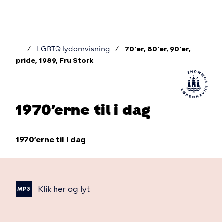
Gå
til
hovedindhold
LGBTQ lydomvisning
70'er, 80'er, 90'er,
Brødkrumme
pride, 1989, Fru Stork
1970’erne til i dag
1970’erne til i dag
Klik
her
og
lyt
MP3