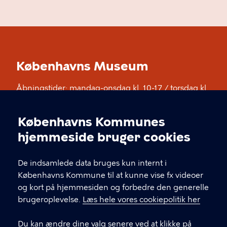
Københavns Museum
Åbningstider: mandag-onsdag kl. 10-17 / torsdag kl.
10-20 / fredag kl. 10-17 / lørdag og søndag kl. 11-17.
Opening hours: Monday-Wednesday 10-17 /
Københavns Kommunes
Thursday 10-20 / Friday 10-17 / Saturday and
Cookieindstillinger
hjemmeside bruger cookies
Sunday 11-17
De indsamlede data bruges kun internt i
KONTAKT
Københavns Kommune til at kunne vise fx videoer
og kort på hjemmesiden og forbedre den generelle
Stormgade 18, 1555 København V
brugeroplevelse.
Læs hele vores cookiepolitik her
museum@kff.kk.dk
Du kan ændre dine valg senere ved at klikke på