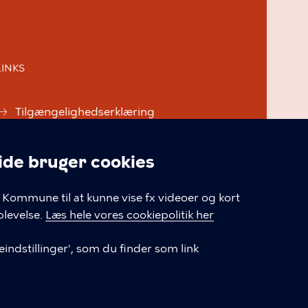
LINKS
Tilgængelighedserklæring
Cookiepolitik
e bruger cookies
Cookieindstillinger
linger
Kommune til at kunne vise fx videoer og kort
levelse.
Læs hele vores cookiepolitik her
indstillinger', som du finder som link