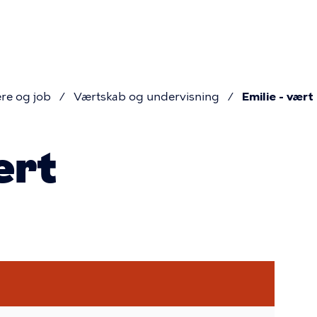
ion
re og job
Værtskab og undervisning
Emilie - vært
mme
ært