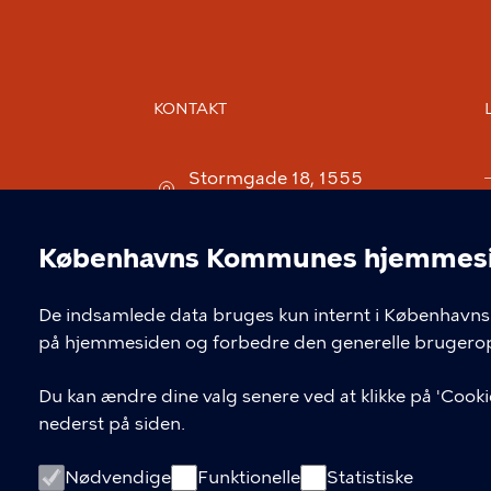
KONTAKT
Stormgade 18, 1555
København V
museum@kff.kk.dk
Københavns Kommunes hjemmesid
Cookieindstil
+45 21 76 43 66
De indsamlede data bruges kun internt i Københavns 
CVR nr.: 64 94 22 12 - EAN:
på hjemmesiden og forbedre den generelle brugerop
5798009780324
Du kan ændre dine valg senere ved at klikke på 'Cookie
nederst på siden.
Nødvendige
Funktionelle
Statistiske