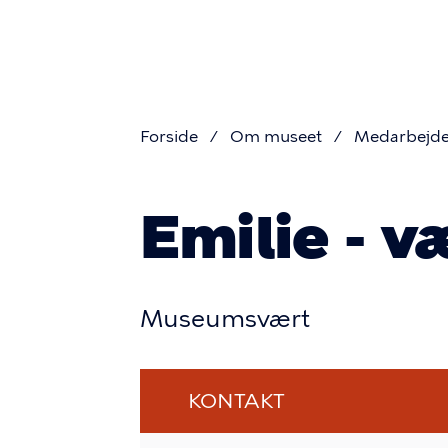
Primær
Gå
til
navigat
hovedindhold
Forside
Om museet
Medarbejde
Brødkru
Emilie - v
Museumsvært
KONTAKT