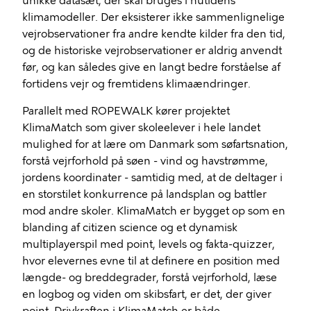
unikke datasæt, der skal bruges i nutidens
klimamodeller. Der eksisterer ikke sammenlignelige
vejrobservationer fra andre kendte kilder fra den tid,
og de historiske vejrobservationer er aldrig anvendt
før, og kan således give en langt bedre forståelse af
fortidens vejr og fremtidens klimaændringer.
Parallelt med ROPEWALK kører projektet
KlimaMatch som giver skoleelever i hele landet
mulighed for at lære om Danmark som søfartsnation,
forstå vejrforhold på søen - vind og havstrømme,
jordens koordinater - samtidig med, at de deltager i
en storstilet konkurrence på landsplan og battler
mod andre skoler. KlimaMatch er bygget op som en
blanding af citizen science og et dynamisk
multiplayerspil med point, levels og fakta-quizzer,
hvor elevernes evne til at definere en position med
længde- og breddegrader, forstå vejrforhold, læse
en logbog og viden om skibsfart, er det, der giver