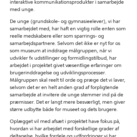
interaktive kommunikationsprodukter i samarbejde
med unge.
De unge (grundskole- og gymnasieelever), vi har
samarbejdet med, har haft en vigtig rolle enten som
reelle medskabere eller som sparrings- og
samarbejdspartnere. Selvom det ikke er nyt for os
som museum at inddrage målgruppen, når vi
udvikler fx udstillinger og formidlingstilbud, har
arbejdet i projektet givet væsentlige erfaringer om
brugerinddragelse og udviklingsprocesser.
Målgruppen skal reelt til orde og præge det vi laver,
selvom det er en helt anden grad af forpligtende
samarbejde at invitere de unge stemmer ind på de
præmisser. Det er langt mere besværligt, men giver
større udbytte både for museet og dets brugere.
Oplægget vil med afsæt i projektet have fokus på,
hvordan vi har arbejdet med forskellige grader af
deltagelse, hvilke fordele og udfordringer vi har