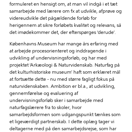
formuleret en hensigt om, at man vil indgå i et tæt
samarbejde med lærere om fx at udvikle, afprøve og
videreudvikle det pågældende forløb for
herigennem at sikre forløbets kvalitet og relevans, så
det imødekommer det, der efterspørges ‘derude’.
Københavns Museum har mange års erfaring med
at arbejde procesorienteret og inddragende i
udvikling af undervisningsforløb, og har med
projektet ‘Arkæologi & Naturvidenskab. Naturfag på
det kulturhistoriske museum’ haft som erklæret mål
at fortsætte dette - nu med større fagligt fokus på
naturvidenskaben. Ambition er bl.a., at udvikling,
gennemførelse og evaluering af
undervisningsforløb sker i samarbejde med
naturfagslærere fra to skoler, hvor
samarbejdsformen som udgangspunkt tænkes som
et ligeværdigt partnerskab. I dette oplæg tager vi
deltagerne med på den samarbejdsrejse, som har