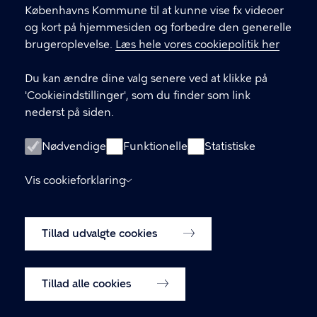
KONTAKT
Københavns Kommune til at kunne vise fx videoer
og kort på hjemmesiden og forbedre den generelle
Stormgade 18, 1555 København V
brugeroplevelse.
Læs hele vores cookiepolitik her
museum@kff.kk.dk
Du kan ændre dine valg senere ved at klikke på
+45 21 76 43 66
'Cookieindstillinger', som du finder som link
nederst på siden.
CVR nr.: 64 94 22 12 - EAN: 5798009780324
Nødvendige
Funktionelle
Statistiske
LINKS
Vis cookieforklaring
Tilgængelighedserklæring
Tillad udvalgte cookies
Cookiepolitik
Cookieindstillinger
Tillad alle cookies