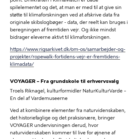
point. Drivkraften i KlimaMatch er både
spilelementet og det, at man er med til at give sin
støtte til klimaforskningen ved at afskrive data fra
originale skibslogbøger - data, der reelt kan bruges i
beregningen af fremtiden vejr. Og ikke mindst
bidrager eleverne aktivt til klimaforskningen.
https://www.rigsarkivet.dk/om-os/samarbejder-og-
projekter/ropewalk-fortidens-vejr-er-fremtidens-
klimadata/
VOYAGER – Fra grundskole til erhvervsvalg
Troels Riknagel, kulturformidler NaturKulturVarde –
En del af Vardemuseerne
Ved at kombinere elementer fra naturvidenskaben,
det historiefaglige og det praksisnære, bringer
VOYAGER undervisningen derud, hvor
naturvidenskaben kommer til live for øjnene af