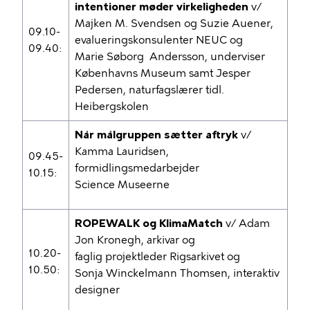
intentioner møder virkeligheden
v/
Majken M. Svendsen og Suzie Auener,
09.10-
evalueringskonsulenter NEUC og
09.40:
Marie Søborg Andersson, underviser
Københavns Museum samt Jesper
Pedersen, naturfagslærer tidl.
Heibergskolen
Når målgruppen sætter aftryk
v/
Kamma Lauridsen,
09.45-
formidlingsmedarbejder
10.15:
Science Museerne
ROPEWALK og KlimaMatch
v/ Adam
Jon Kronegh, arkivar og
10.20-
faglig projektleder Rigsarkivet og
10.50:
Sonja Winckelmann Thomsen, interaktiv
designer