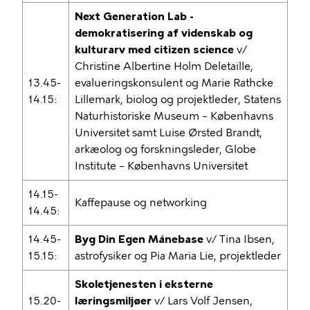
Next Generation Lab -
demokratisering af videnskab og
kulturarv med citizen science
v/
Christine Albertine Holm Deletaille,
13.45-
evalueringskonsulent og Marie Rathcke
14.15:
Lillemark, biolog og projektleder, Statens
Naturhistoriske Museum – Københavns
Universitet samt Luise Ørsted Brandt,
arkæolog og forskningsleder, Globe
Institute – Københavns Universitet
14.15-
Kaffepause og networking
14.45:
14.45-
Byg Din Egen Månebase
v/ Tina Ibsen,
15.15:
astrofysiker og Pia Maria Lie, projektleder
Skoletjenesten i eksterne
15.20-
læringsmiljøer
v/ Lars Volf Jensen,