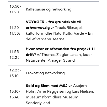
10.50-
Kaffepause og networking
11.20:
VOYAGER – fra grundskole til
11.20-
erhvervsvalg
v/ Troels Riknagel,
11.50:
kulturformidler NaturKulturVarde – En
del af Vardemuseerne
Hvor stor er afstanden fra projekt til
11.55-
drift?
v/ Thomas Ziegler Larsen, leder
12.25:
Naturcenter Amager Strand
12.25-
Frokost og networking
13.10:
Sold og Slem med MSJ
v/ Asbjørn
13.10-
Holm, Arne Reggelsen og Lars Nielsen,
13.40:
museumsformidlere Museum
Sønderjylland