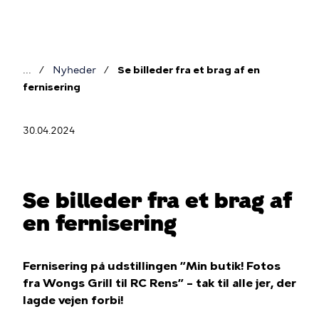
Gå
til
hovedindhold
Nyheder
Se billeder fra et brag af en
Brødkrumme
fernisering
30.04.2024
Se billeder fra et brag af
en fernisering
Fernisering på udstillingen ”Min butik! Fotos
fra Wongs Grill til RC Rens” – tak til alle jer, der
lagde vejen forbi!