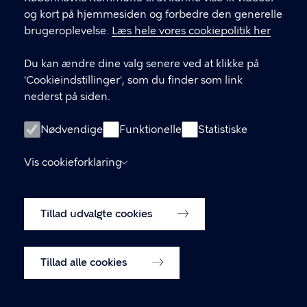
og kort på hjemmesiden og forbedre den generelle
Stormgade 18, 1555 København V
brugeroplevelse.
Læs hele vores cookiepolitik her
museum@kff.kk.dk
Du kan ændre dine valg senere ved at klikke på
+45 21 76 43 66
'Cookieindstillinger', som du finder som link
nederst på siden.
CVR nr.: 64 94 22 12 - EAN: 5798009780324
Nødvendige
Funktionelle
Statistiske
LINKS
Vis cookieforklaring
Tilgængelighedserklæring
Tillad udvalgte cookies
Cookiepolitik
Cookieindstillinger
Tillad alle cookies