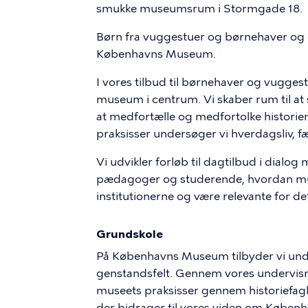
smukke museumsrum i Stormgade 18.
Børn fra vuggestuer og børnehaver og
Københavns Museum.
I vores tilbud til børnehaver og vugge
museum i centrum. Vi skaber rum til at 
at medfortælle og medfortolke histor
praksisser undersøger vi hverdagsliv, fæ
Vi udvikler forløb til dagtilbud i di
pædagoger og studerende, hvordan m
institutionerne og være relevante for 
Grundskole
På Københavns Museum tilbyder vi under
genstandsfelt. Gennem vores undervisni
museets praksisser gennem historiefag
der bidrager til vores viden om Københa