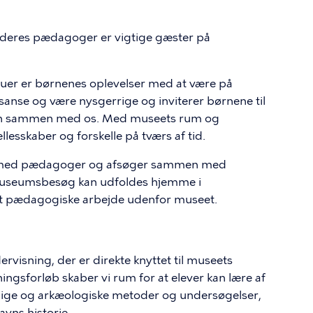
 deres pædagoger er vigtige gæster på
stuer er børnenes oplevelser med at være på
sanse og være nysgerrige og inviterer børnene til
ien sammen med os. Med museets rum og
llesskaber og forskelle på tværs af tid.
alog med pædagoger og afsøger sammen med
useumsbesøg kan udfoldes hjemme i
det pædagogiske arbejde udenfor museet.
visning, der er direkte knyttet til museets
ngsforløb skaber vi rum for at elever kan lære af
lige og arkæologiske metoder og undersøgelser,
vns historie.