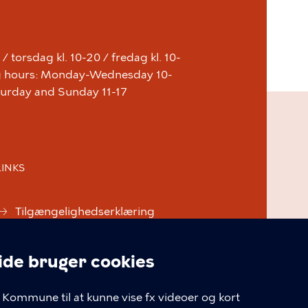
 torsdag kl. 10-20 / fredag kl. 10-
ing hours: Monday-Wednesday 10-
aturday and Sunday 11-17
LINKS
Tilgængelighedserklæring
Cookiepolitik
e bruger cookies
Cookieindstillinger
linger
Kommune til at kunne vise fx videoer og kort