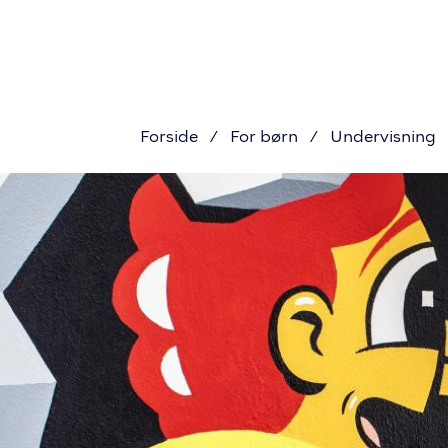
Primær
Gå
til
navigat
hovedindhold
Forside
For børn
Undervisning
Brødkru