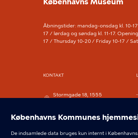
Københavns Museum
Åbningstider: mandag-onsdag kl. 10-17 /
17 / lørdag og søndag kl. 11-17. Open
17 / Thursday 10-20 / Friday 10-17 / S
KONTAKT
Stormgade 18, 1555
København V
museum@kff.kk.dk
Københavns Kommunes hjemmesid
Cookieindstil
+45 21 76 43 66
De indsamlede data bruges kun internt i Københavns 