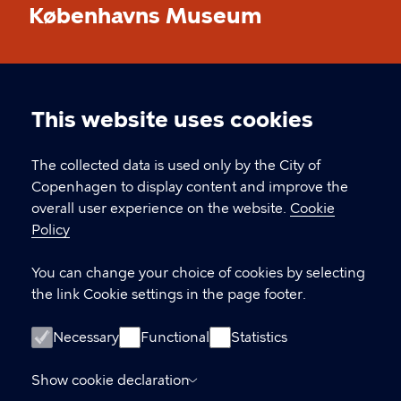
Københavns Museum
CONTACT
This website uses cookies
Cookie
Stormgade 18, 1555 København V
settings
The collected data is used only by the City of
museum@kff.kk.dk
Copenhagen to display content and improve the
+45 21 76 43 66
overall user experience on the website.
Cookie
Policy
CVR nr.: 64 94 22 12 - EAN: 5798009780324
You can change your choice of cookies by selecting
the link Cookie settings in the page footer.
LINKS
Necessary
Functional
Statistics
Accessibility Statement (in Danish)
Show cookie declaration
Cookie policy