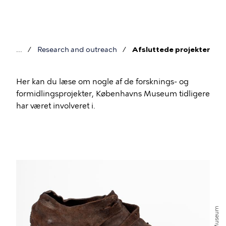
Skip
to
main
content
Research and outreach
Afsluttede projekter
Breadcrumb
Her kan du læse om nogle af de forsknings- og
formidlingsprojekter, Københavns Museum tidligere
har været involveret i.
Afsluttede
projekter