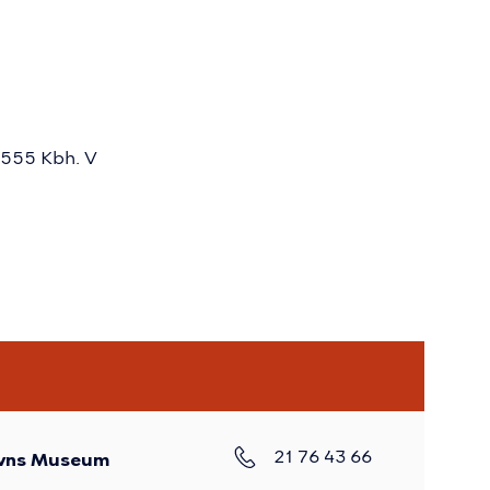
1555 Kbh. V
21 76 43 66
vns Museum