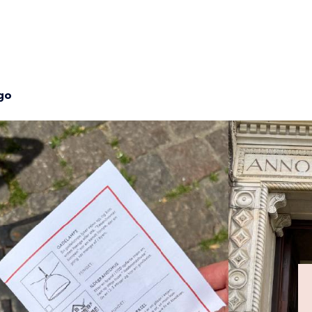
ion
go
mme