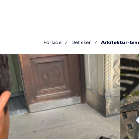
Primær
Gå
til
navigat
hovedindhold
Forside
Det sker
Arkitektur-bin
Brødkru