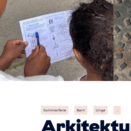
Sommerferie
Børn
Unge
...
Arkitektu