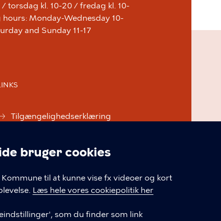
 torsdag kl. 10-20 / fredag kl. 10-
ing hours: Monday-Wednesday 10-
aturday and Sunday 11-17
LINKS
Tilgængelighedserklæring
Cookiepolitik
e bruger cookies
Cookieindstillinger
linger
Kommune til at kunne vise fx videoer og kort
levelse.
Læs hele vores cookiepolitik her
indstillinger', som du finder som link