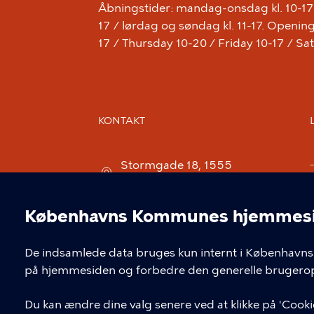
Åbningstider: mandag-onsdag kl. 10-17 /
17 / lørdag og søndag kl. 11-17. Open
17 / Thursday 10-20 / Friday 10-17 / S
KONTAKT
Stormgade 18, 1555
København V
museum@kff.kk.dk
Københavns Kommunes hjemmesid
Cookieindstil
+45 21 76 43 66
De indsamlede data bruges kun internt i Københavns 
CVR nr.: 64 94 22 12 - EAN:
på hjemmesiden og forbedre den generelle brugerop
5798009780324
Du kan ændre dine valg senere ved at klikke på 'Cookie